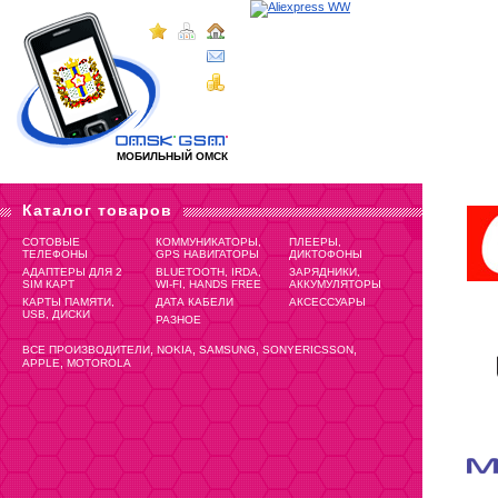
МОБИЛЬНЫЙ ОМСК
Каталог товаров
СОТОВЫЕ
КОММУНИКАТОРЫ,
ПЛЕЕРЫ,
ТЕЛЕФОНЫ
GPS НАВИГАТОРЫ
ДИКТОФОНЫ
АДАПТЕРЫ ДЛЯ 2
BLUETOOTH, IRDA,
ЗАРЯДНИКИ,
SIM КАРТ
WI-FI, HANDS FREE
АККУМУЛЯТОРЫ
КАРТЫ ПАМЯТИ,
ДАТА КАБЕЛИ
АКСЕССУАРЫ
USB, ДИСКИ
РАЗНОЕ
,
,
,
,
ВСЕ ПРОИЗВОДИТЕЛИ
NOKIA
SAMSUNG
SONYERICSSON
,
APPLE
MOTOROLA