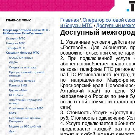
Главная
\
Оператор сотовой свя
ГЛАВНОЕ МЕНЮ
и бонусы МТС
\
Доступный межг
Оператор сотовой связи МТС -
Доступный межгород
Мобильные ТелеСистемы
История МТС
1. Указанные условия действит
Новости МТС
«Гостевой». Для абонентов п
Тарифы МТС
возможно только при смене тари
Скидки и бонусы МТС
2. При подключенной услуге 
GOOD’OK бонус
WAP+
абонент приобретает право со
Скидка от платежа
вызовы телефоны ГТС регионал
Прогрессивный годовой
на ГТС Регионального центра),
контракт
по направлению Макро-регио
Любимые номера
Красноярский края, Новосибирск
Пакеты SMS
Алтайский край) по цене 3,
Группа «Мы»
RED Zone
направлению Россия по цене 5,
«Льготный» городской
по льготной стоимости только 
номер
сети).
Отличные Номера МТС
3. Стоимость Услуги «Доступн
MMS+
руб. Стоимость подключения Усл
Безлимитный ночной
Интернет
4. Услуга подключается абонент
Модем за 990 рублей
продлевается каждый раз на 
Дуэт
может в любой момент самостоя