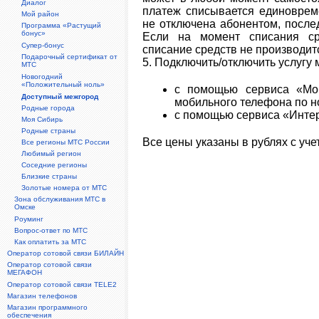
Диалог
платеж списывается единовреме
Мой район
не отключена абонентом, посл
Программа «Растущий
бонус»
Если на момент списания ср
Супер-бонус
списание средств не производитс
Подарочный сертификат от
5. Подключить/отключить услугу 
МТС
Новогодний
«Положительный ноль»
с помощью сервиса «Моб
Доступный межгород
мобильного телефона по н
Родные города
с помощью сервиса «Инте
Моя Сибирь
Родные страны
Все цены указаны в рублях с уче
Все регионы МТС России
Любимый регион
Соседние регионы
Близкие страны
Золотые номера от МТС
Зона обслуживания МТС в
Омске
Роуминг
Вопрос-ответ по МТС
Как оплатить за МТС
Оператор сотовой связи БИЛАЙН
Оператор сотовой связи
МЕГАФОН
Оператор сотовой связи TELE2
Магазин телефонов
Магазин программного
обеспечения