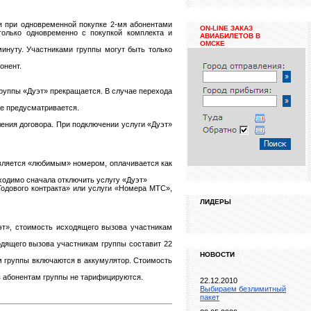
ся при одновременной покупке 2-мя абонентами
ON-LINE ЗАКАЗ
только одновременно с покупкой комплекта и
АВИАБИЛЕТОВ В
ОМСКЕ
минуту. Участниками группы могут быть только
онент.
 группы «Дуэт» прекращается. В случае перехода
не предусматривается.
ения договора. При подключении услуги «Дуэт»
является «любимым» номером, оплачивается как
бходимо сначала отключить услугу «Дуэт»
Годового контракта» или услуги «Номера МТС»,
ЛИДЕРЫ
эт», стоимость исходящего вызова участникам
одящего вызова участникам группы составит 22
НОВОСТИ
м группы включаются в аккумулятор. Стоимость
в абонентам группы не тарифицируются.
22.12.2010
Выбираем безлимитный
пакет