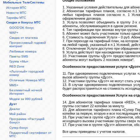
Общие положения
Мобильные ТелеСистемы
1. Указанные условия действительны для абоне
История МТС
2. Абонентам тарифных планов, согласно п.1 
Новости МТС
любых тарифных планов согласно п. 1 Услов
Тарифы МТС
оформлением договора.
3. Услуга позволяет объединить в группу 2-х
Скидки и бонусы МТС
абоненты, обслуживающиеся в одном регионе.
GOOD’OK бонус
4. Тип тарификации при звонках внутри группы
WAP+
5. Абонент может быть участником только одно
6. Стоимость подключения Услуги – 0 руб. Абон
Скидка от платежа
7. При переходе на тарифный план, на котором 
Прогрессивный годовой
на любой тариф, указанный в п.1 Условий, дейс
контракт
8. Отключение Услуги доступно при обращении 
Любимые номера
9. Услуга действует при нахождении в «домашн
10. Участникам группы «Дуэт» предоставляетс
Пакеты SMS
абоненты могут выбрать 2 похожих номера*.
Группа «Мы»
RED Zone
Особенности предоставления услуги «Дуэт
«Льготный» городской
11. При одновременно подключенных услугах «
номер
вызов абоненту группы «Дуэт».
Отличные Номера МТС
12. Участники группы «Дуэт» не могут стать у
13. В случае одновременно подключенных услу
MMS+
будет распространяться на стоимость исходяще
Безлимитный ночной
Интернет
Особенности предоставления Услуги на от
Модем за 990 рублей
14. Для абонентов тарифных планов «RED», «
Дуэт
группы составит 22 копейки за минуту.
Диалог
15. Для абонентов тарифного плана «Супер Пе
копейки за первую, вторую и все последующие 
Мой район
16. При участии в группе «Дуэт» абонентов, 
Программа «Растущий
исходящего вызова участникам группы сверх па
бонус»
17. При участии в группе «Дуэт» абонентов, 
Супер-бонус
Все цены приведены с учетом налогов.
Подарочный сертификат от
МТС