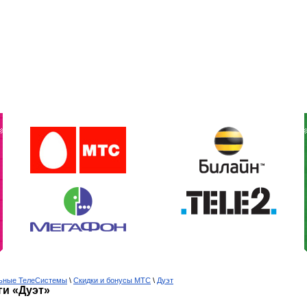
льные ТелеСистемы
\
Скидки и бонусы МТС
\
Дуэт
ги «Дуэт»