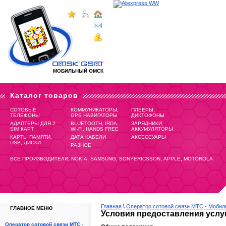
МОБИЛЬНЫЙ ОМСК
Каталог товаров
СОТОВЫЕ
КОММУНИКАТОРЫ,
ПЛЕЕРЫ,
ТЕЛЕФОНЫ
GPS НАВИГАТОРЫ
ДИКТОФОНЫ
АДАПТЕРЫ ДЛЯ 2
BLUETOOTH, IRDA,
ЗАРЯДНИКИ,
SIM КАРТ
WI-FI, HANDS FREE
АККУМУЛЯТОРЫ
КАРТЫ ПАМЯТИ,
ДАТА КАБЕЛИ
АКСЕССУАРЫ
USB, ДИСКИ
РАЗНОЕ
,
,
,
,
,
ВСЕ ПРОИЗВОДИТЕЛИ
NOKIA
SAMSUNG
SONYERICSSON
APPLE
MOTOROLA
Главная
\
Оператор сотовой связи МТС - Моби
ГЛАВНОЕ МЕНЮ
Условия предоставления услу
Оператор сотовой связи МТС -