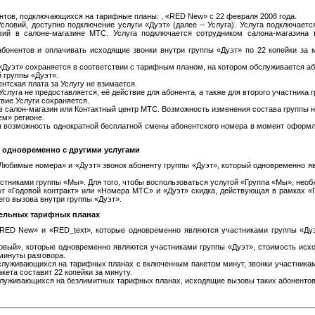
нтов, подключающихся на тарифные планы: , «RED New» с 22 февраля 2008 года.
Условий, доступно подключение услуги «Дуэт» (далее – Услуга). Услуга подключает
ий в салоне-магазине МТС. Услуга подключается сотрудником салона-магазина 
 абонентов и оплачивать исходящие звонки внутри группы «Дуэт» по 22 копейки за 
 «Дуэт» сохраняется в соответствии с тарифным планом, на котором обслуживается аб
й группы «Дуэт».
ентская плата за Услугу не взимается.
Услуга не предоставляется, её действие для абонента, а также для второго участника
твие Услуги сохраняется.
в салон-магазин или Контактный центр МТС. Возможность изменения состава группы 
ем» регионе.
я возможность однократной бесплатной смены абонентского номера в момент оформл
» одновременно с другими услугами
Любимые номера» и «Дуэт» звонок абоненту группы «Дуэт», который одновременно 
частниками группы «Мы». Для того, чтобы воспользоваться услугой «Группа «Мы», нео
г «Годовой контракт» или «Номера МТС» и «Дуэт» скидка, действующая в рамках «
го вызова внутри группы «Дуэт».
дельных тарифных планах
RED New» и «RED_text», которые одновременно являются участниками группы «Ду
рвый», которые одновременно являются участниками группы «Дуэт», стоимость исх
минуты разговора.
обслуживающихся на тарифных планах с включенным пакетом минут, звонки участника
кета составит 22 копейки за минуту.
обслуживающихся на безлимитных тарифных планах, исходящие вызовы таких абоненто