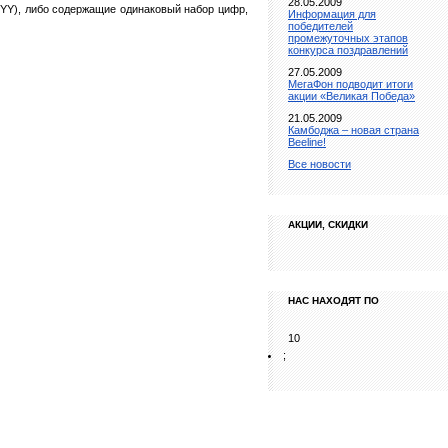
28.05.2009
YY), либо содержащие одинаковый набор цифр,
Информация для
победителей
промежуточных этапов
конкурса поздравлений
27.05.2009
МегаФон подводит итоги
акции «Великая Победа»
21.05.2009
Камбоджа – новая страна
Beeline!
Все новости
АКЦИИ, СКИДКИ
НАС НАХОДЯТ ПО
10
;