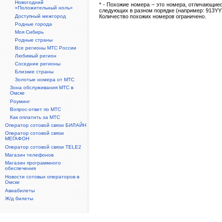
Новогодний
* - Похожие номера – это номера, отличающи
«Положительный ноль»
следующих в разном порядке (например: 913Y
Доступный межгород
Количество похожих номеров ограничено.
Родные города
Моя Сибирь
Родные страны
Все регионы МТС России
Любимый регион
Соседние регионы
Близкие страны
Золотые номера от МТС
Зона обслуживания МТС в
Омске
Роуминг
Вопрос-ответ по МТС
Как оплатить за МТС
Оператор сотовой связи БИЛАЙН
Оператор сотовой связи
МЕГАФОН
Оператор сотовой связи TELE2
Магазин телефонов
Магазин программного
обеспечения
Новости сотовых операторов в
Омске
Авиабилеты
Ж/д билеты