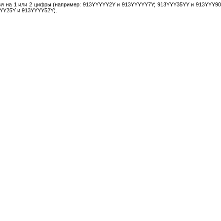
еся на 1 или 2 цифры (например: 913YYYYY2Y и 913YYYYY7Y; 913YYY35YY и 913YYY90
YYY25Y и 913YYYY52Y).