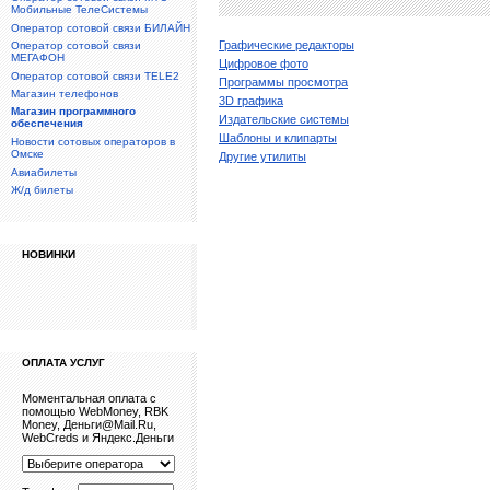
Мобильные ТелеСистемы
Оператор сотовой связи БИЛАЙН
Графические редакторы
Оператор сотовой связи
МЕГАФОН
Цифровое фото
Оператор сотовой связи TELE2
Программы просмотра
Магазин телефонов
3D графика
Магазин программного
Издательские системы
обеспечения
Шаблоны и клипарты
Новости сотовых операторов в
Омске
Другие утилиты
Авиабилеты
Ж/д билеты
НОВИНКИ
ОПЛАТА УСЛУГ
Моментальная оплата с
помощью WebMoney, RBK
Money, Деньги@Mail.Ru,
WebCreds и Яндекс.Деньги