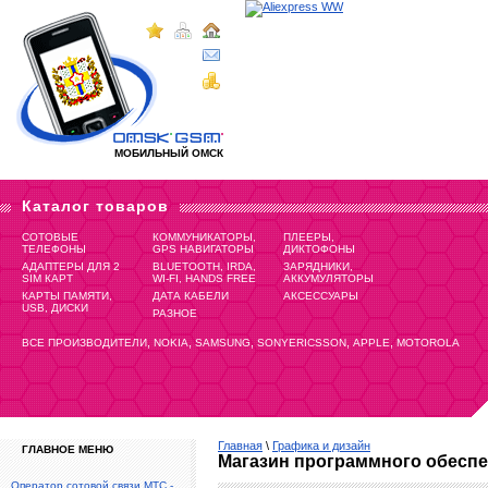
МОБИЛЬНЫЙ ОМСК
Каталог товаров
СОТОВЫЕ
КОММУНИКАТОРЫ,
ПЛЕЕРЫ,
ТЕЛЕФОНЫ
GPS НАВИГАТОРЫ
ДИКТОФОНЫ
АДАПТЕРЫ ДЛЯ 2
BLUETOOTH, IRDA,
ЗАРЯДНИКИ,
SIM КАРТ
WI-FI, HANDS FREE
АККУМУЛЯТОРЫ
КАРТЫ ПАМЯТИ,
ДАТА КАБЕЛИ
АКСЕССУАРЫ
USB, ДИСКИ
РАЗНОЕ
,
,
,
,
,
ВСЕ ПРОИЗВОДИТЕЛИ
NOKIA
SAMSUNG
SONYERICSSON
APPLE
MOTOROLA
Главная
\
Графика и дизайн
ГЛАВНОЕ МЕНЮ
Магазин программного обесп
Оператор сотовой связи МТС -