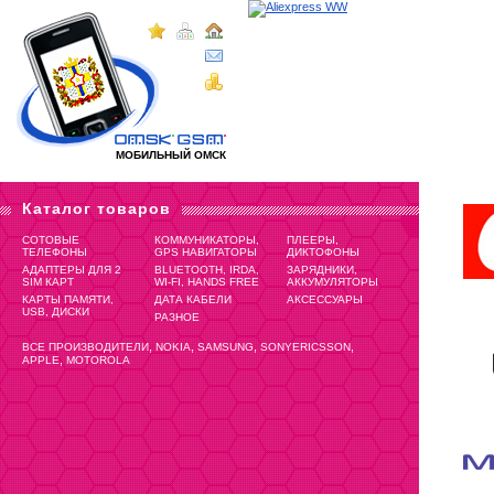
МОБИЛЬНЫЙ ОМСК
Каталог товаров
СОТОВЫЕ
КОММУНИКАТОРЫ,
ПЛЕЕРЫ,
ТЕЛЕФОНЫ
GPS НАВИГАТОРЫ
ДИКТОФОНЫ
АДАПТЕРЫ ДЛЯ 2
BLUETOOTH, IRDA,
ЗАРЯДНИКИ,
SIM КАРТ
WI-FI, HANDS FREE
АККУМУЛЯТОРЫ
КАРТЫ ПАМЯТИ,
ДАТА КАБЕЛИ
АКСЕССУАРЫ
USB, ДИСКИ
РАЗНОЕ
,
,
,
,
ВСЕ ПРОИЗВОДИТЕЛИ
NOKIA
SAMSUNG
SONYERICSSON
,
APPLE
MOTOROLA