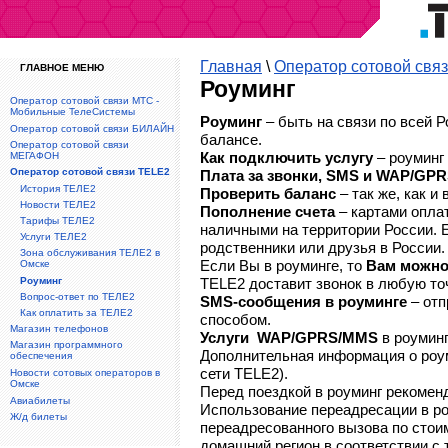
Главная
\
Оператор сотовой свя
ГЛАВНОЕ МЕНЮ
Роуминг
Оператор сотовой связи МТС -
Мобильные ТелеСистемы
Роуминг
– быть на связи по всей 
Оператор сотовой связи БИЛАЙН
балансе.
Оператор сотовой связи
Как подключить услугу
– роуминг
МЕГАФОН
Оператор сотовой связи TELE2
Плата за звонки, SMS и WAP/GP
История ТЕЛЕ2
Проверить баланс
– так же, как и
Новости ТЕЛЕ2
Пополнение счета
– картами опла
Тарифы ТЕЛЕ2
наличными на территории России. Е
Услуги ТЕЛЕ2
родственники или друзья в России.
Зона обслуживания ТЕЛЕ2 в
Если Вы в роуминге, то
Вам можно
Омске
Роуминг
TELE2 доставит звонок в любую точ
Вопрос-ответ по ТЕЛЕ2
SMS-сообщения в роуминге
– отп
Как оплатить за ТЕЛЕ2
способом.
Магазин телефонов
Услуги WAP/GPRS/MMS
в роуминг
Магазин программного
Дополнительная информация о роу
обеспечения
сети TELE2).
Новости сотовых операторов в
Омске
Перед поездкой в роуминг рекоме
Авиабилеты
Использование переадресации в ро
Ж/д билеты
переадресованного вызова по стои
домашний регион в соответствии с