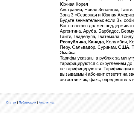
Южная Корея
Австралия, Новая Зеландия, Таити.
Зона 3 «Северная и Южная Америк
Будьте внимательны: если Вы соб
Ваш телефон должен поддерживат
Аргентина, Аруба, Барбадос, Берму
Гаити, Гваделупа, Гватемала, Гонду
Республика
,
Канада
, Колумбия, К
Перу, Сальвадор, Суринам,
США
, 
Ямайка.
Тарифы указаны в рублях за минут
тарифицируются с округлением до 
не тарифицируются. Тарификация и
вызываемый абонент ответит на зво
автоответчик, факс, определитель 
Cтатьи
|
Публикации
|
Аналитика