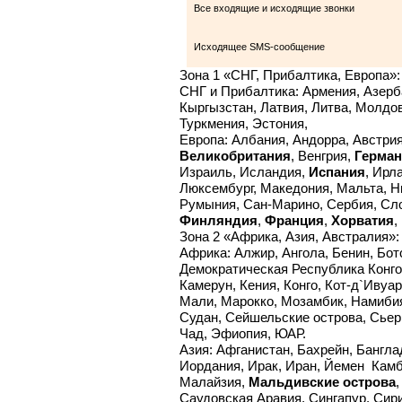
Все входящие и исходящие звонки
Исходящее SMS-сообщение
Зона 1 «СНГ, Прибалтика, Европа»:
СНГ и Прибалтика: Армения, Азер
Кыргызстан, Латвия, Литва, Молдо
Туркмения, Эстония,
Европа: Албания, Андорра, Австрия
Великобритания
, Венгрия,
Герма
Израиль, Исландия,
Испания
, Ирл
Люксембург, Македония, Мальта, Н
Румыния, Сан-Марино, Сербия, Сл
Финляндия
,
Франция
,
Хорватия
,
Зона 2 «Африка, Азия, Австралия»:
Африка: Алжир, Ангола, Бенин, Ботс
Демократическая Республика Конг
Камерун, Кения, Конго, Кот-д`Ивуа
Мали, Марокко, Мозамбик, Намибия,
Судан, Сейшельские острова, Сьер
Чад, Эфиопия, ЮАР.
Азия: Афганистан, Бахрейн, Бангла
Иордания, Ирак, Иран, Йемен Камбо
Малайзия,
Мальдивские острова
Саудовская Аравия, Сингапур, Сир