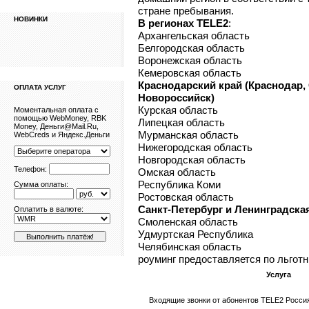
стране пребывания.
НОВИНКИ
В регионах TELE2
:
Архангельская область
Белгородская область
Воронежская область
Кемеровская область
Краснодарский край (Краснодар, 
ОПЛАТА УСЛУГ
Новороссийск)
Курская область
Моментальная оплата с
помощью WebMoney, RBK
Липецкая область
Money, Деньги@Mail.Ru,
Мурманская область
WebCreds и Яндекс.Деньги
Нижегородская область
Новгородская область
Телефон:
Омская область
Республика Коми
Сумма оплаты:
Ростовская область
Санкт-Петербург и Ленинградска
Оплатить в валюте:
Смоленская область
Удмуртская Республика
Челябинская область
роуминг предоставляется по льгот
Услуга
Входящие звонки от абонентов TELE2 Росси