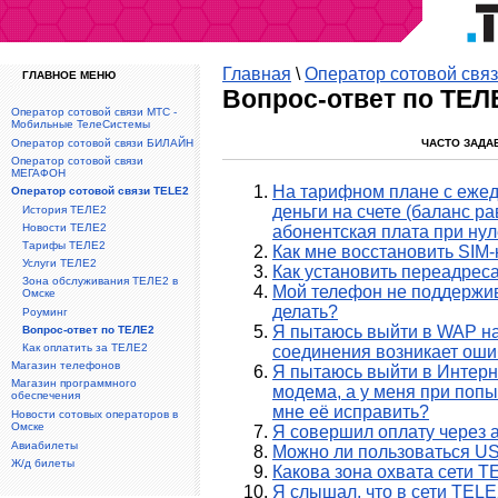
Главная
\
Оператор сотовой свя
ГЛАВНОЕ МЕНЮ
Вопрос-ответ по ТЕЛ
Оператор сотовой связи МТС -
Мобильные ТелеСистемы
Оператор сотовой связи БИЛАЙН
ЧАСТО ЗАДА
Оператор сотовой связи
МЕГАФОН
На тарифном плане с ежед
Оператор сотовой связи TELE2
деньги на счете (баланс р
История ТЕЛЕ2
Новости ТЕЛЕ2
абонентская плата при ну
Тарифы ТЕЛЕ2
Как мне восстановить SIM-к
Услуги ТЕЛЕ2
Как установить переадрес
Зона обслуживания ТЕЛЕ2 в
Мой телефон не поддержив
Омске
делать?
Роуминг
Я пытаюсь выйти в WAP на
Вопрос-ответ по ТЕЛЕ2
Как оплатить за ТЕЛЕ2
соединения возникает оши
Магазин телефонов
Я пытаюсь выйти в Интерне
Магазин программного
модема, а у меня при попы
обеспечения
мне её исправить?
Новости сотовых операторов в
Омске
Я совершил оплату через а
Авиабилеты
Можно ли пользоваться U
Ж/д билеты
Какова зона охвата сети 
Я слышал, что в сети TEL