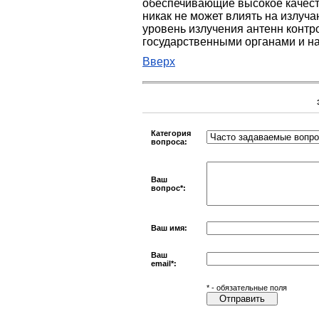
обеспечивающие высокое качеств
никак не может влиять на излуч
уровень излучения антенн контро
государственными органами и на
Вверх
Категория
вопроса:
Ваш
вопрос
*
:
Ваш имя:
Ваш
email
*
:
*
- обязательные поля
Отправить