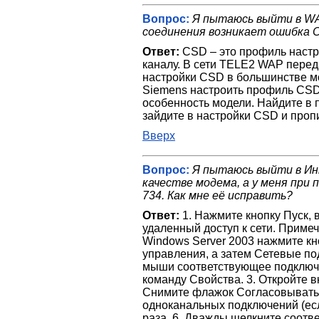
Вопрос:
Я пытаюсь выйти в WA
соединения возникает ошибка 
Ответ:
CSD – это профиль настр
каналу. В сети TELE2 WAP перед
настройки CSD в большинстве м
Siemens настроить профиль CSD
особенность модели. Найдите в
зайдите в настройки CSD и проп
Вверх
Вопрос:
Я пытаюсь выйти в Ин
качестве модема, а у меня при
734. Как мне её исправить?
Ответ:
1. Нажмите кнопку Пуск, 
удаленный доступ к сети. Приме
Windows Server 2003 нажмите кн
управления, а затем Сетевые по
мыши соответствующее подключе
команду Свойства. 3. Откройте в
Снимите флажок Согласовывать
одноканальных подключений (есл
раза. 6. Дважды щелкните соотв