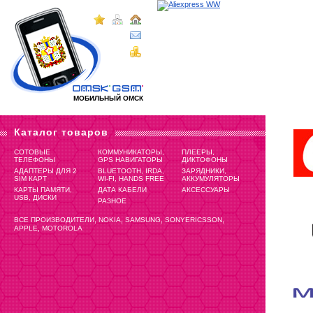
МОБИЛЬНЫЙ ОМСК
Каталог товаров
СОТОВЫЕ
КОММУНИКАТОРЫ,
ПЛЕЕРЫ,
ТЕЛЕФОНЫ
GPS НАВИГАТОРЫ
ДИКТОФОНЫ
АДАПТЕРЫ ДЛЯ 2
BLUETOOTH, IRDA,
ЗАРЯДНИКИ,
SIM КАРТ
WI-FI, HANDS FREE
АККУМУЛЯТОРЫ
КАРТЫ ПАМЯТИ,
ДАТА КАБЕЛИ
АКСЕССУАРЫ
USB, ДИСКИ
РАЗНОЕ
,
,
,
,
ВСЕ ПРОИЗВОДИТЕЛИ
NOKIA
SAMSUNG
SONYERICSSON
,
APPLE
MOTOROLA