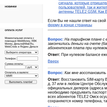
сигнала, которые отрицате
НОВИНКИ
пользователей, так и жите
антенны TELE2 GSM. Как 
Если Вы не нашли ответ на свой 
форму в конце страницы
ОПЛАТА УСЛУГ
Моментальная оплата с
Вопрос:
На тарифном плане с 
помощью WebMoney, RBK
закончились деньги на счете (б
Money, Деньги@Mail.Ru,
WebCreds и Яндекс.Деньги
абонентская плата при нулево
Ответ:
При нулевом балансе еже
Телефон:
Вверх
Сумма оплаты:
Вопрос:
Как мне восстановить
Оплатить в валюте:
Ответ:
Восстановить SIM-карту В
д. 37 или в любом Центре Обслу
официальных дилеров (адреса мо
необходимо предъявить паспорт
всех абонентов TELE2 Омск осу
сохраняются номер телефона, та