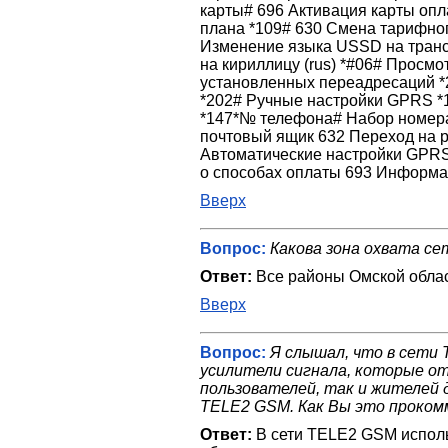
карты# 696 Активация карты опл
плана *109# 630 Смена тарифно
Изменение языка USSD на транс
на кириллицу (rus) *#06# Просм
установленных переадресаций 
*202# Ручные настройки GPRS 
*147*№ телефона# Набор номера 
почтовый ящик 632 Переход на ра
Автоматические настройки GPRS
о способах оплаты 693 Информ
Вверх
Вопрос:
Какова зона охвата с
Ответ:
Все районы Омской облас
Вверх
Вопрос:
Я слышал, что в сети
усилители сигнала, которые от
пользователей, так и жителей
TELE2 GSM. Как Вы это проко
Ответ:
В сети TELE2 GSM испол