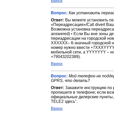
Вверх
Вопрос:
Как установить переа
Ответ:
Вы можете установить п
«Переадресация»/Call divert Ваш
Возможна установка переадресаци
answered) • Если Вы вне зоны дей
переадресации на городской но
XXXXXX– 6-значный городской н
номер нужно ввести +7XXXYYYY
мобильной сети, а YYYYYYY – но
+79043202389).
Вверх
Вопрос:
Мой телефон не подд
GPRS, что делать?
Ответ:
Закажите инструкцию по 
пропишите в телефоне; если воз
официальные дилерские пункты,
TELE2 здесь".
Вверх