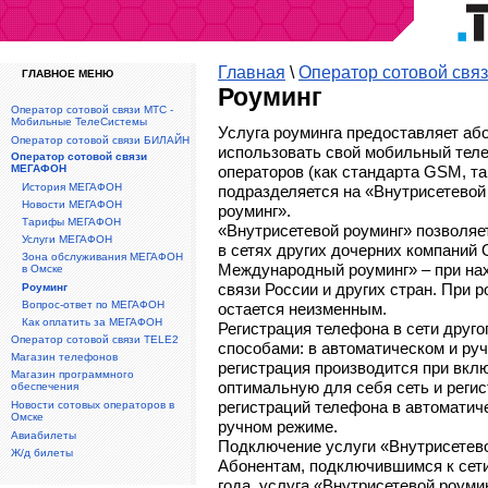
Главная
\
Оператор сотовой св
ГЛАВНОЕ МЕНЮ
Роуминг
Оператор сотовой связи МТС -
Мобильные ТелеСистемы
Услуга роуминга предоставляет аб
Оператор сотовой связи БИЛАЙН
использовать свой мобильный теле
Оператор сотовой связи
МЕГАФОН
операторов (как стандарта GSM, та
История МЕГАФОН
подразделяется на «Внутрисетево
Новости МЕГАФОН
роуминг».
Тарифы МЕГАФОН
«Внутрисетевой роуминг» позволяе
Услуги МЕГАФОН
в сетях других дочерних компаний
Зона обслуживания МЕГАФОН
Международный роуминг» – при нах
в Омске
связи России и других стран. При 
Роуминг
Вопрос-ответ по МЕГАФОН
остается неизменным.
Как оплатить за МЕГАФОН
Регистрация телефона в сети друг
Оператор сотовой связи TELE2
способами: в автоматическом и ру
Магазин телефонов
регистрация производится при вкл
Магазин программного
оптимальную для себя сеть и регис
обеспечения
регистраций телефона в автоматич
Новости сотовых операторов в
Омске
ручном режиме.
Авиабилеты
Подключение услуги «Внутрисетев
Ж/д билеты
Абонентам, подключившимся к сети
года, услуга «Внутрисетевой роуми