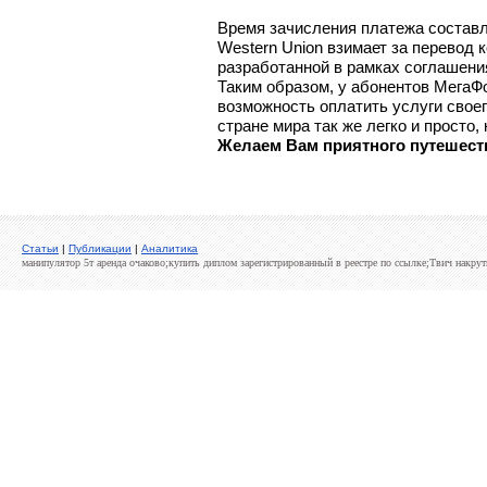
Время зачисления платежа составл
Western Union взимает за перевод 
разработанной в рамках соглашения
Таким образом, у абонентов МегаФ
возможность оплатить услуги свое
стране мира так же легко и просто,
Желаем Вам приятного путешест
Cтатьи
|
Публикации
|
Аналитика
манипулятор 5т аренда очаково
;купить диплом зарегистрированный в реестре
по ссылке
;Твич накрут