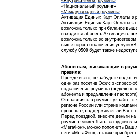
«Внутрисетевой роуминг»
«Национальный роуминг»
«Международный роуминг»
Активация Единых Карт Оплаты в р
Активация Единых Карт Оплаты 
возможна только при балансе выше
находится абонент. Активация с п
возможна только во внутрисетевом
выше порога отключения услуги «В
службу
0500
будет также недоступе
Абонентам, выезжающим в роуми
правила:
Прежде всего, не забудьте подключ
один раз посетив Офис
экспресс-о
подключение роуминга (подключен
абонента и предъявлении паспорта)
Отправляясь в роуминг, узнайте, 
регионе России или стране компан
проверьте, поддерживает ли Ваш т
Перед поездкой, внесите деньги на 
роуминге может быть затруднитель
«МегаФон», можно пополнить Ваш 
сети «МегаФон», а также приобрест