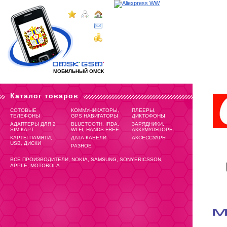
МОБИЛЬНЫЙ ОМСК
Каталог товаров
СОТОВЫЕ
КОММУНИКАТОРЫ,
ПЛЕЕРЫ,
ТЕЛЕФОНЫ
GPS НАВИГАТОРЫ
ДИКТОФОНЫ
АДАПТЕРЫ ДЛЯ 2
BLUETOOTH, IRDA,
ЗАРЯДНИКИ,
SIM КАРТ
WI-FI, HANDS FREE
АККУМУЛЯТОРЫ
КАРТЫ ПАМЯТИ,
ДАТА КАБЕЛИ
АКСЕССУАРЫ
USB, ДИСКИ
РАЗНОЕ
,
,
,
,
ВСЕ ПРОИЗВОДИТЕЛИ
NOKIA
SAMSUNG
SONYERICSSON
,
APPLE
MOTOROLA