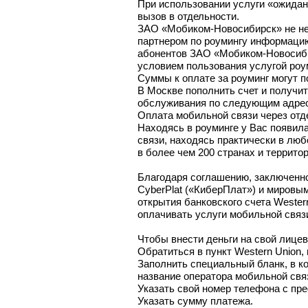
При использовании услуги
«ожидан
вызов в отдельности.
ЗАО «Мобиком-Новосибирск»
не н
партнером по роумингу информацию
абонентов
ЗАО «Мобиком-Новосиб
условием пользования услугой роу
Суммы к оплате за роуминг могут п
В Москве пополнить счет и получи
обслуживания по следующим адрес
Оплата мобильной связи через отд
Находясь в роуминге у Вас появил
связи, находясь практически в люб
в более чем 200 странах и террито
Благодаря соглашению, заключенн
CyberPlat («КиберПлат») и мировы
открытия банковского счета Wester
оплачивать услуги мобильной связи
Чтобы внести деньги на свой лицев
Обратиться в пункт Western Union,
Заполнить специальный бланк, в к
название оператора мобильной с
Указать свой номер телефона с пре
Указать сумму платежа.