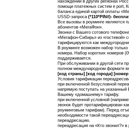
нахождении в других регионах Рос
помощи платежных систем
e port,
К
баланса единой картой оплаты «Ме
USSD-запроса
(*110*PIN#)
- беспла
Все вызовы в роуминге являются п
абонентов «МегаФон».
Звонки с Вашего сотового телефон
«Мегафон-Сибирь»
из «гостевой» 
тарифицируются как
междугородни
В роуминге возможен набор только
номера. Набор коротких номеров
(0
поддерживается.
При обслуживании в другой сети п
полном международном формате вне
[код страны] [код города] [номе
Условия тарификации переадресов
при включенной безусловной пере
напрямую поступать на указанный 
Вашему «домашнему» тарифу.
при включенной условной (например
звонок будет протарифицирован ка
роуминговым тарифам). Перед отъ
необходимости такой переадресации
переадресацию.
переадресация на
«Кто звонил?»
в 