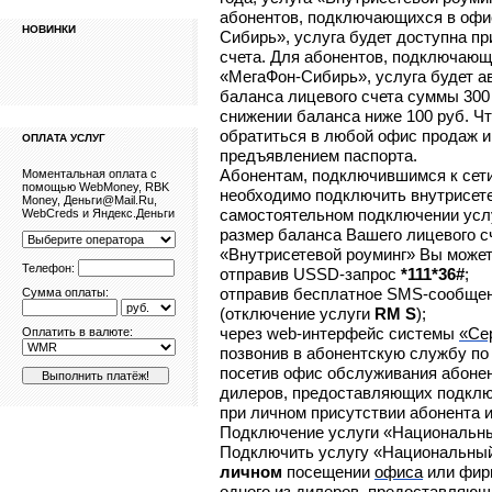
абонентов, подключающихся в офи
НОВИНКИ
Сибирь», услуга будет доступна п
счета. Для абонентов, подключаю
«МегаФон-Сибирь», услуга будет 
баланса лицевого счета суммы 300 
снижении баланса ниже 100 руб. Чт
обратиться в любой офис продаж 
ОПЛАТА УСЛУГ
предъявлением паспорта.
Абонентам, подключившимся к сети
Моментальная оплата с
помощью WebMoney, RBK
необходимо подключить внутрисете
Money, Деньги@Mail.Ru,
самостоятельном подключении услу
WebCreds и Яндекс.Деньги
размер баланса Вашего лицевого 
«Внутрисетевой роуминг» Вы може
Телефон:
отправив USSD-запрос
*111*36#
;
отправив бесплатное SMS-сообщен
Сумма оплаты:
(отключение услуги
RM S
);
через web-интерфейс системы
«Се
Оплатить в валюте:
позвонив в абонентскую службу п
посетив офис обслуживания абонен
дилеров, предоставляющих подклю
при личном присутствии абонента и
Подключение услуги «Национальн
Подключить услугу «Национальный
личном
посещении
офиса
или фир
одного из
дилеров
, предоставляющ